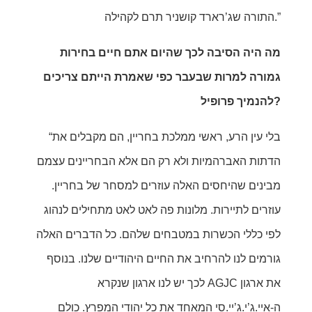
התורה שג’רארד קושניר תרם לקהילה.”
מה היה הסיבה לכך שהיום אתם חיים בחירות
גמורה למרות שבעבר כפי שאמרת הייתם צריכים
להנמיך פרופיל?
“בלי עין הרע, ראשי ממלכת בחריין, הם מקבלים את
הדתות האברהמיות ולא רק הם אלא הבחריינים עצמם
מבינים שהיחסים האלה עוזרים למסחר של בחריין.
עוזרים לתיירות. מלונות פה לאט לאט מתחילים לנהוג
לפי כללי הכשרות במטבחים שלהם. כל הדברים האלה
גורמים לנו להרחיב את החיים היהודיים שלנו. בנוסף
לכך יש לנו ארגון שנקרא AGJC את ארגון
ה-איי.ג’י.ג’יי.סי המאחד את כל יהודי המפרץ. כולם