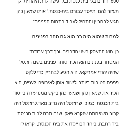
800 יהודים בלי בית כנסת ובלי גישה לדת היהודית, לך
תעזור להם ותייסד עבורם בית-כנסת.” אותו שמעון כהן
הגיע לבחריין והתחיל לעבוד בתחום הפנינים”
ם
למרות שהוא היה רב הוא גם סחר בפנינים
“כן. הוא התעסק בשני הדברים, וכך דרך עבודת
המסחר בפנינים הוא הכיר סוחר פנינים בשם רוזנטל
שהיה יהודי אמריקאי. הוא הגיע לבחריין כדי ללקט
פנינים הטובות ביותר ולשווק אותן לאירופה. לעניינו, הוא
הכיר את שמעון כהן ושמעון כהן ביקש ממנו עזרה בייסוד
בית הכנסת. כמובן שרוזנטל היה נדיב מאד.לרוזנטל היה
קרוב משפחתה שנקרא פאק, שגם תרם לבית הכנסת
ביד רחבה. ביחד הם ייסדו את בית הכנסת, וקראו לו